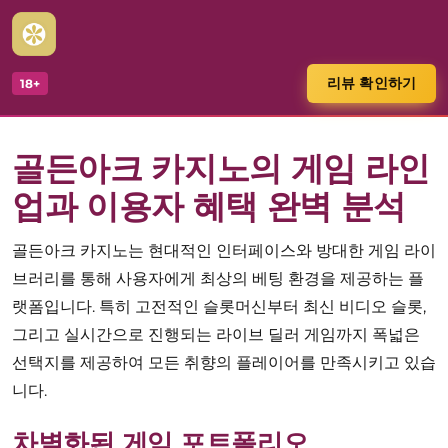
리뷰 확인하기
18+
골든아크 카지노의 게임 라인
업과 이용자 혜택 완벽 분석
골든아크 카지노는 현대적인 인터페이스와 방대한 게임 라이
브러리를 통해 사용자에게 최상의 베팅 환경을 제공하는 플
랫폼입니다. 특히 고전적인 슬롯머신부터 최신 비디오 슬롯,
그리고 실시간으로 진행되는 라이브 딜러 게임까지 폭넓은
선택지를 제공하여 모든 취향의 플레이어를 만족시키고 있습
니다.
차별화된 게임 포트폴리오