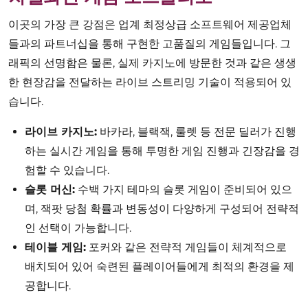
이곳의 가장 큰 강점은 업계 최정상급 소프트웨어 제공업체
들과의 파트너십을 통해 구현한 고품질의 게임들입니다. 그
래픽의 선명함은 물론, 실제 카지노에 방문한 것과 같은 생생
한 현장감을 전달하는 라이브 스트리밍 기술이 적용되어 있
습니다.
라이브 카지노:
바카라, 블랙잭, 룰렛 등 전문 딜러가 진행
하는 실시간 게임을 통해 투명한 게임 진행과 긴장감을 경
험할 수 있습니다.
슬롯 머신:
수백 가지 테마의 슬롯 게임이 준비되어 있으
며, 잭팟 당첨 확률과 변동성이 다양하게 구성되어 전략적
인 선택이 가능합니다.
테이블 게임:
포커와 같은 전략적 게임들이 체계적으로
배치되어 있어 숙련된 플레이어들에게 최적의 환경을 제
공합니다.