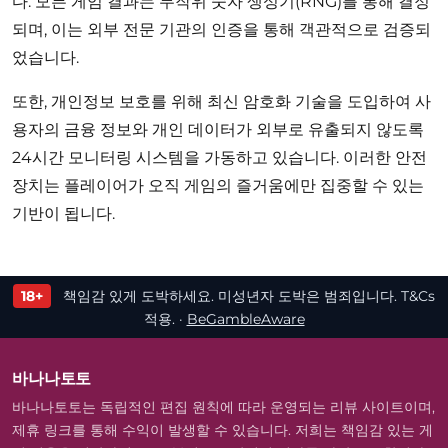
다. 모든 게임 결과는 무작위 숫자 생성기(RNG)를 통해 결정
되며, 이는 외부 전문 기관의 인증을 통해 객관적으로 검증되
었습니다.
또한, 개인정보 보호를 위해 최신 암호화 기술을 도입하여 사
용자의 금융 정보와 개인 데이터가 외부로 유출되지 않도록
24시간 모니터링 시스템을 가동하고 있습니다. 이러한 안전
장치는 플레이어가 오직 게임의 즐거움에만 집중할 수 있는
기반이 됩니다.
18+
책임감 있게 도박하세요. 미성년자 도박은 범죄입니다. T&Cs
적용. ·
BeGambleAware
바나나토토
바나나토토는 독립적인 편집 원칙에 따라 운영되는 리뷰 사이트이며,
제휴 링크를 통해 수익이 발생할 수 있습니다. 저희는 책임감 있는 게